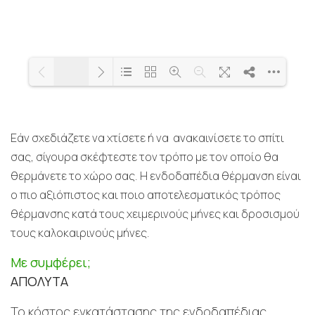
1/18
Loading PDF 18% ...
Εάν σχεδιάζετε να χτίσετε ή να ανακαινίσετε το σπίτι
σας, σίγουρα σκέφτεστε τον τρόπο με τον οποίο θα
θερμάνετε το χώρο σας. Η ενδοδαπέδια θέρμανση είναι
ο πιο αξιόπιστος και ποιο αποτελεσματικός τρόπος
θέρμανσης κατά τους χειμερινούς μήνες και δροσισμού
τους καλοκαιρινούς μήνες.
Με συμφέρει;
ΑΠΟΛΥΤΑ
Το κόστος εγκατάστασης της ενδοδαπέδιας