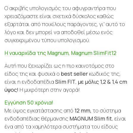
Ο ακριβής υπολογισμός του αφυγραντήρα που
χρειαζόμαστε είναι σχετικά δύσκολος καθώς
εξαρτάται από ποικίλους παράγοντες, γι’ αυτό το
λόγο και δεν μπορεί να αποδοθεί μέσω ενός
συγκεκριμένου τύπου υπολογισμού.
Η ναυαρχίδα της Magnum, Magnum SlimFit12
Aυτή που ξεχωρίζει ως η πιο καινοτόμος στο
είδος της και φυσικά ο
best seller
κωδικός της,
είναι η ενδοδαπέδια
Slim FIT
,
με μόλις 1,2 & 1,4 cm
ύψος!
Η μικρότερη στην αγορά!
Εγγύηση 50 χρόνια!
Με ύψος εγκατάστασης από
12 mm,
το σύστημα
ενδοδαπέδιας θέρμανσης
MAGNUM Slim fit
, είναι
ένα από τα χαμηλότερα συστήματα του είδους