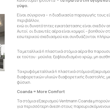
Καινοτόμα Προϊόντα –
τα πρώτα στην αγορά κα
γύψο.
Είναι σύγχρονα – η διαδικασία παραγωγής τους είν
περιβάλλον,
ενώ οι δυνατότητες εγκατάστασης είναι σχεδόν α
Αυτοί οι διαχυτές αέρα είναι κομψοί – βοηθούν σ
εσωτερικού σχεδιασμού και συνδυάζονται πλήρως 
Τα μεταλλικά ή πλαστικά στόμια αέρα θα παρουσ
εκ τούτου : μούχλα, ξεφλουδισμένο χρώμ, μη αισθ
Τα κρυφά μεταλλικά ή πλαστικά στόμια εξαερισμο
διαφορετικών υλικών διαφορετικής διαστολής, με
φύσικη.
Coanda = More Comfort
Τα στόμια εξαερισμού Ventmann Coanda μπορούν
για περισσότερη άνεση στους παρευρισκόμνενους