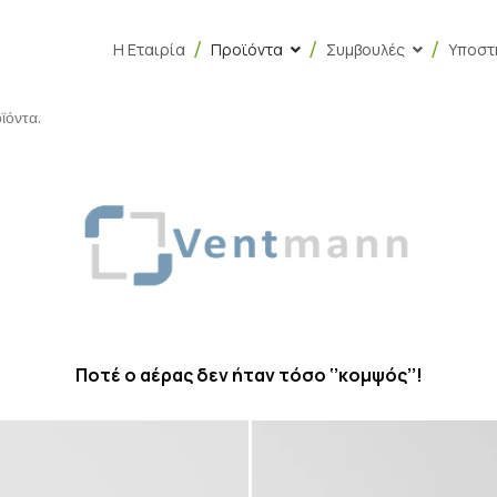
Η Εταιρία
Προϊόντα
Συμβουλές
Υποστ
ϊόντα.
Ποτέ ο αέρας δεν ήταν τόσο ‘’κομψός’’!