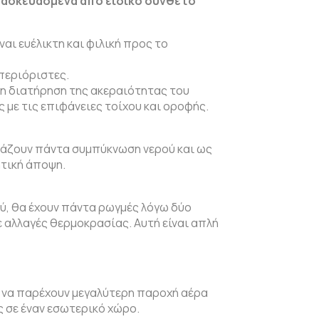
τασκευασμένα από ειδικό σύνθετο
αι ευέλικτη και φιλική προς το
περιόριστες.
τη διατήρηση της ακεραιότητας του
με τις επιφάνειες τοίχου και οροφής.
ιάζουν πάντα συμπύκνωση νερού και ως
ητική άποψη.
ύ, θα έχουν πάντα ρωγμές λόγω δύο
 αλλαγές θερμοκρασίας. Αυτή είναι απλή
 να παρέχουν μεγαλύτερη παροχή αέρα
 σε έναν εσωτερικό χώρο.